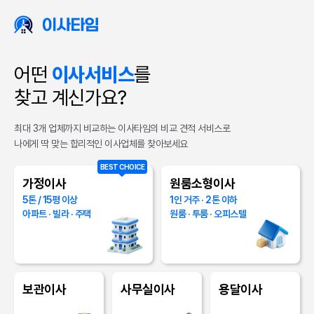
어떤
이사서비스
를
찾고 계신가요?
최대 3개 업체까지 비교하는 이사타임의 비교 견적 서비스로
나에게 딱 맞는 합리적인 이사업체를 찾아보세요
BEST CHOICE
가정이사
원룸소형이사
5톤 / 15평 이상
1인 거주 · 2톤 이하
아파트 · 빌라 · 주택
원룸 · 투룸 · 오피스텔
경기 수원시
경기 용인시
견적문의
원룸/소형이사
보관이사
사무실이사
용달이사
경기 성남시
서울 서초구
견적문의
원룸/소형이사