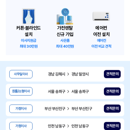
전북 군산시
서울 송파구
견적문의
용달이사
경기 화성시
경기 화성시
견적문의
보관이사
커튼·블라인드
가전렌탈
에어컨
설치
신규 가입
이전 설치
부산 사상구
전남광주 광양시
견적문의
원룸/소형이사
이사지원금
사은품
에어컨
최대 30만원
최대 40만원
이전 비교 견적
경기 고양시
경기 고양시
견적문의
원룸/소형이사
경남 김해시
경남 밀양시
견적문의
사무실이사
서울 송파구
서울 송파구
견적문의
원룸/소형이사
부산 부산진구
부산 부산진구
견적문의
가정이사
인천 남동구
인천 남동구
견적문의
가정이사