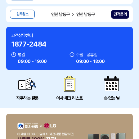
인천 남동구
인천 남동구
견적문의
입주청소
인천 남동구
인천 남동구
견적문의
에어컨설치
고객상담센터
1877-2484
경기 용인시
경기 용인시
견적문의
보관이사
평일
주말 · 공휴일
09:00 ~ 19:00
09:00 ~ 18:00
서울 강서구
서울 강서구
견적문의
가정이사
서울 마포구
서울 서대문구
견적문의
원룸/소형이사
자주하는 질문
이사 체크 리스트
손 없는 날
경기 수원시
경기 용인시
견적문의
원룸/소형이사
경기 성남시
서울 서초구
견적문의
원룸/소형이사