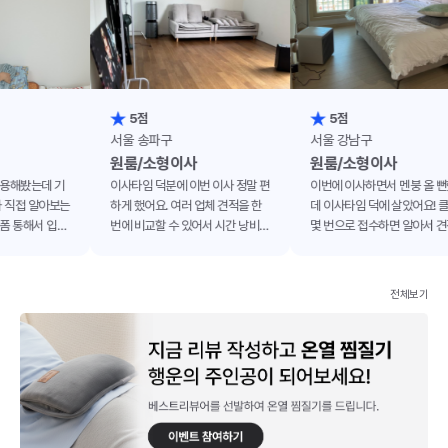
5점
5점
서울 송파구
서울 강남구
원룸/소형이사
원룸/소형이사
데 기
이사타임 덕분에 이번 이사 정말 편
이번에 이사하면서 멘붕 올 뻔했는
알아보는
하게 했어요. 여러 업체 견적을 한
데 이사타임 덕에 살았어요! 클릭
서 입주
번에 비교할 수 있어서 시간 낭비
몇 번으로 접수하면 알아서 견적 주
, 구석
안 한 게 제일 좋았습니다. 연결된
시니까 너무 편하더라고요. (세상
진 집을
업체도 전문적이라 깔끔하게 마무
참 좋아짐..) 업체 분들도 너무 친절
리됐네요.
하셔서 이사 내내 기분이 좋았어요.
전체보기
깔끔하게 마무리된 거 보니까 속이
다 시원하네요. 주변에 이사한다는
친구 있으면 무조건 여기 추천할 예
정입니다! 이사타임 고마워요! ✨