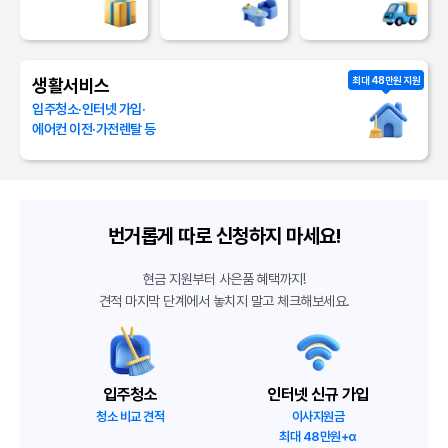
세종 도움3로
세종 세종시
견적문의
가정이사
최대 48만원 지원
생활서비스
충북 청주시
충북 청주시
견적문의
가정이사
입주청소·인터넷 가입·
에어컨 이전·가전렌탈 등
대전 유성구
대전 유성구
견적문의
가정이사
충북 단양군
충북 단양군
견적문의
가정이사
번거롭게 따로 신청하지 마세요!
현금 지원부터 사은품 혜택까지!
강원 원주시
인천 서해구
견적문의
가정이사
견적 마지막 단계에서 놓치지 말고 체크해보세요.
경기 남양주시
경기 남양주시
견적문의
가정이사
입주청소
인터넷 신규 가입
경남 의령군
강원 춘천시
견적문의
원룸/소형이사
청소 비교 견적
이사지원금
최대 48만원+α