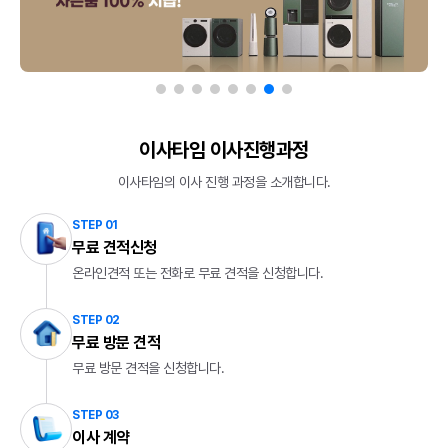
세종 도움3로
세종 세종시
견적문의
가정이사
충북 청주시
충북 청주시
견적문의
가정이사
대전 유성구
대전 유성구
견적문의
가정이사
이사타임 이사진행과정
이사타임의 이사 진행 과정을 소개합니다.
충북 단양군
충북 단양군
견적문의
가정이사
STEP 01
무료 견적신청
강원 원주시
인천 서해구
견적문의
가정이사
온라인견적 또는 전화로 무료 견적을 신청합니다.
경기 남양주시
경기 남양주시
견적문의
가정이사
STEP 02
무료 방문 견적
무료 방문 견적을 신청합니다.
경남 의령군
강원 춘천시
견적문의
원룸/소형이사
STEP 03
전북 군산시
서울 송파구
견적문의
용달이사
이사 계약