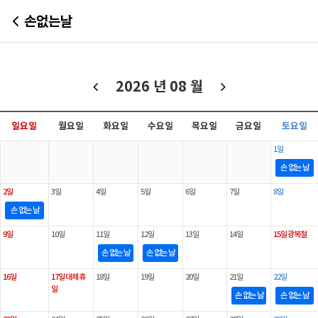
손없는날
2026 년
08 월
일요일
월요일
화요일
수요일
목요일
금요일
토요일
1일
손 없는 날
2일
3일
4일
5일
6일
7일
8일
손 없는 날
9일
10일
11일
12일
13일
14일
15일 광복절
손 없는 날
손 없는 날
16일
17일 대체 휴
18일
19일
20일
21일
22일
일
손 없는 날
손 없는 날