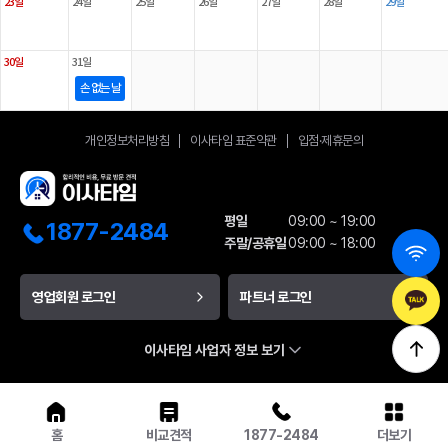
23일
24일
25일
26일
27일
28일
29일
30일
31일
손 없는 날
개인정보처리방침
이사타임 표준약관
입점·제휴문의
평일
09:00 ~ 19:00
1877-2484
주말/공휴일
09:00 ~ 18:00
영업회원 로그인
파트너 로그인
이사타임 사업자 정보 보기
홈
비교견적
1877-2484
더보기